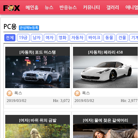
메인홈
뉴스
반응뉴스
커뮤니티
갤러리
애니
PC용
관심메뉴등록
전체
19금
남자
여자
영화
자동차
바이크
동물
건물
기
[자동차]
포드 머스탱
[자동차]
페라리 458
폭스
폭스
2019/03/02
Hit: 3,072
2019/03/02
Hit: 2,977
[여자]
바위 위의 금발
[여자]
물에 젖은 갈색머리