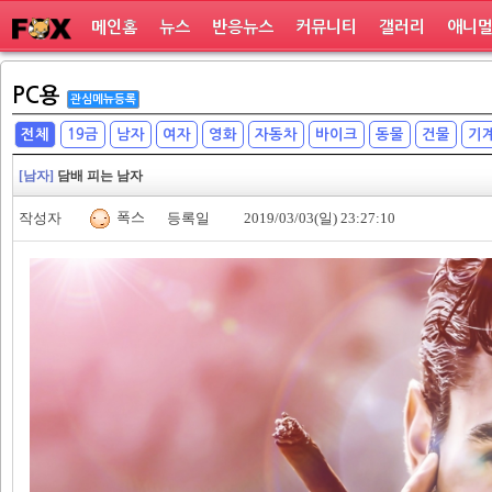
메인홈
뉴스
반응뉴스
커뮤니티
갤러리
애니
PC용
관심메뉴등록
전체
19금
남자
여자
영화
자동차
바이크
동물
건물
기
[남자]
담배 피는 남자
폭스
작성자
등록일
2019/03/03(일) 23:27:10