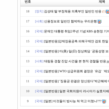
번호
제목
18
[정치]
김성태 딸 부정채용 의혹부인 일반인 반응
(1)
17
[사회]
신용정보로 일반인 협박하는 우리은행
16
[국제]
문재인 대통령 취임2주년 기념 KBS 송현정 기자
15
[국제]
[일본반응]강제징용공측 피해구제안 검토 한일 
14
[국제]
[일본반응] 미(美)·일(日) 정상회담 ˈ공동성명 보류 
13
[사회]
대림동 경찰 진압 사건을 본 현직 경찰들 반응.jp
12
[국제]
[일본반응] WTO 상급위원회 결정은 ˈ유감ˈ ˈ제도결
11
[국제]
[일본반응] ˝징용공 판결은 망신된다˝박근혜에 대
10
[국제]
[일본반응] 일본 국회의원이 러시아가 실효지배중인
9
[국제]
[일본] 이것들이 방사능 쳐 먹고 미쳤나???