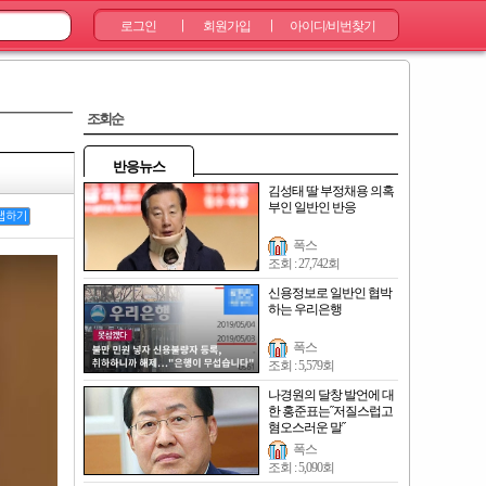
로그인
회원가입
아이디/비번찾기
|
|
조회순
반응뉴스
김성태 딸 부정채용 의혹
부인 일반인 반응
랩하기
폭스
조회 : 27,742회
신용정보로 일반인 협박
하는 우리은행
폭스
조회 : 5,579회
나경원의 달창 발언에 대
한 홍준표는˝저질스럽고
혐오스러운 말˝
폭스
조회 : 5,090회