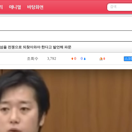
리
애니멀
바탕화면
 섬을 전쟁으로 되찾아와야 한다고 발언해 파문
조회수
3,792
0
0
0
스크