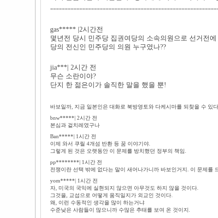
=========================================================
gas***** |2시간전
몇년전 당시 민주당 집권여당의 소속의원으로 선거전에 
당의 전신인 민주당의 의원 누구였나??
jia***| 2시간 전
무슨 소란이야?
단지 한 젊은이가 솔직한 말을 했을 뿐!
바보일까, 지금 일본인은 대화로 북방영토와 다케시마를 되찾을 수 있
bnw*****| 2시간 전
본심과 겉치레였구나
Ban*****| 1시간 전
이제 와서 쿠릴 4개섬 반환 등 꿈 이야기야.
그렇게 된 것은 오랫동안 이 문제를 방치했던 정부의 책임.
pp********| 1시간 전
전쟁이란 선택 밖에 없다는 말이 새어나가니까 바보인거지. 이 문제를 
yom*****| 1시간 전
자, 미국의 국익에 실현되지 않으면 아무것도 하지 않을 것이다.
그것을, 교섭으로 어떻게 움직일지가 외교인 것이다.
왜, 이런 수동적인 생각을 많이 하는거냐
수준낮은 사람들이 많으니까 수많은 추태를 보여 온 것이지.