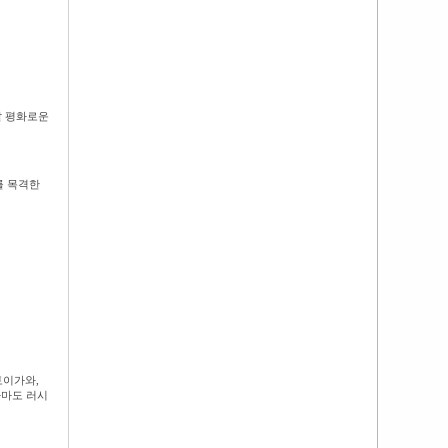
말 평화로운
를 목격한
토이가와,
아마도 러시