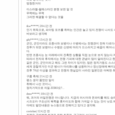
멍청한거야
이스라엘-팔레스타인 분쟁 보면 알 것
무력에는 무력
그러면 해결할 수 없다는 것을
tkw*****| 20시간 전
인기 취득으로, 파이팅 포즈를 취하는 인간은 늘고 있지.전쟁이 나서도
바보라고 생각해
gbj*****| 13시간 전
군인, 군인이라도 조종사와 보병이나 수병에서는 전쟁관이 전혀 다르다
전투가 되면 보병이나 수병은 신변에 머리가 으스러지고 배꼽이 튀어나
다.
반면 조종사는 눈 아래에서의 잔혹한 상황을 직접 눈으로 보지 않는다.
따라서 전자와 후자에서는 전쟁 기피에 대한 관념이 많이 달라진다고 한
같은 군인, 군인이라고 해도 그런 차이가 있지만, 많은 정치가등도 스스
세계 경찰국가인 미군 병사가 마리화나를 상용하거나 정신장애에 빠지는 
전후 70년 이상을 경과하고 전쟁의 현실감이 사라진 일본인은 어쩌면 
구름 축재| 21시간 전
평소 생각 품었던 일이
취해서 나선 것이니,
정치가적으로 자질 ZERO요?...
dmo*****| 18시간 전
뭐, 과거의 러일전쟁은 아니랍니다. 지금의 러시아와 돈파티를 해도 승리
시즈오카 구조선의 북쪽을 홋카이도와 함께 가져갈 수 있는 것이 낫죠.
아에도 발언내용은 뉴스등으로 전해지고 있다고 생각해.
coriolan| 12시간 전