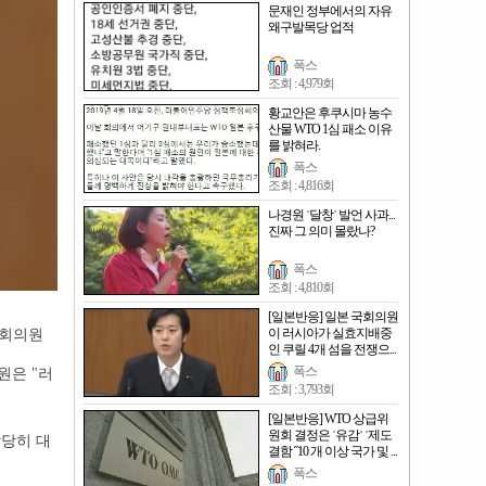
문재인 정부에서의 자유
왜구발목당 업적
폭스
조회 : 4,979회
황교안은 후쿠시마 농수
산물 WTO 1심 패소 이유
를 밝혀라.
폭스
조회 : 4,816회
나경원 ˈ달창ˈ 발언 사과...
진짜 그 의미 몰랐나?
폭스
조회 : 4,810회
[일본반응] 일본 국회의원
이 러시아가 실효지배중
국회의원
인 쿠릴 4개 섬을 전쟁으...
폭스
원은 "러
조회 : 3,793회
[일본반응] WTO 상급위
원회 결정은 ˈ유감ˈ ˈ제도
상당히 대
결함 ˝10 개 이상 국가 및 ...
폭스