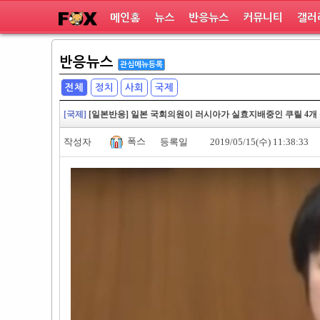
메인홈
뉴스
반응뉴스
커뮤니티
갤러
반응뉴스
관심메뉴등록
전체
정치
사회
국제
[국제]
[일본반응] 일본 국회의원이 러시아가 실효지배중인 쿠릴 4개
폭스
작성자
등록일
2019/05/15(수) 11:38:33