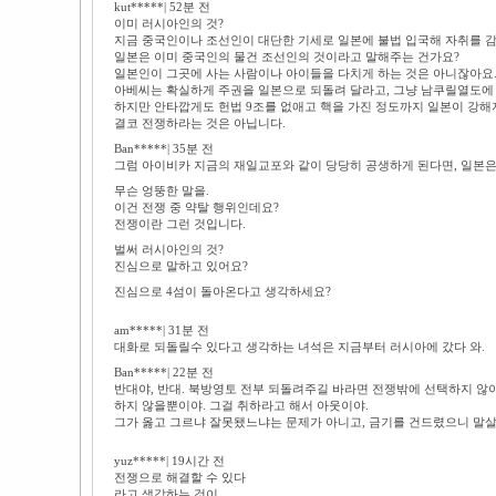
kut*****| 52분 전
이미 러시아인의 것?
지금 중국인이나 조선인이 대단한 기세로 일본에 불법 입국해 자취를 
일본은 이미 중국인의 물건 조선인의 것이라고 말해주는 건가요?
일본인이 그곳에 사는 사람이나 아이들을 다치게 하는 것은 아니잖아요
아베씨는 확실하게 주권을 일본으로 되돌려 달라고, 그냥 남쿠릴열도에
하지만 안타깝게도 헌법 9조를 없애고 핵을 가진 정도까지 일본이 강
결코 전쟁하라는 것은 아닙니다.
Ban*****| 35분 전
그럼 아이비카 지금의 재일교포와 같이 당당히 공생하게 된다면, 일본은
무슨 엉뚱한 말을.
이건 전쟁 중 약탈 행위인데요?
전쟁이란 그런 것입니다.
벌써 러시아인의 것?
진심으로 말하고 있어요?
진심으로 4섬이 돌아온다고 생각하세요?
am*****| 31분 전
대화로 되돌릴수 있다고 생각하는 녀석은 지금부터 러시아에 갔다 와.
Ban*****| 22분 전
반대야, 반대. 북방영토 전부 되돌려주길 바라면 전쟁밖에 선택하지 않아
하지 않을뿐이야. 그걸 취하라고 해서 아웃이야.
그가 옳고 그르냐 잘못됐느냐는 문제가 아니고, 금기를 건드렸으니 말살
yuz*****| 19시간 전
전쟁으로 해결할 수 있다
라고 생각하는 것이