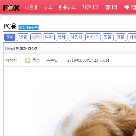
메인홈
뉴스
반응뉴스
커뮤니티
갤러리
애니
PC용
관심메뉴등록
전체
19금
남자
여자
영화
자동차
바이크
동물
건물
기
[동물]
인형과 강아지
폭스
작성자
등록일
2019/03/03(일) 23:35:34